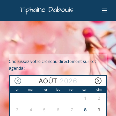
Choisissez votre créneau directement sur cet
agenda :
AOÛT
2026
lun
mar
mer
jeu
ven
sam
dim
1
2
3
4
5
6
7
8
9