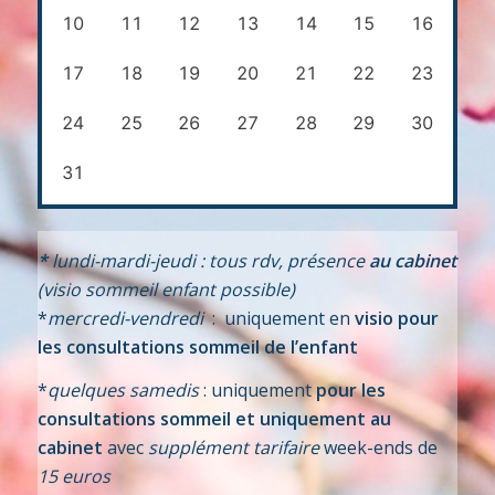
10
11
12
13
14
15
16
17
18
19
20
21
22
23
24
25
26
27
28
29
30
31
*
lundi-mardi-jeudi : tous rdv, présence
au cabinet
(visio sommeil enfant possible)
*
mercredi-vendredi
: uniquement en
visio pour
les consultations sommeil de l’enfant
*
quelques samedis
: uniquement
pour les
consultations sommeil et uniquement au
cabinet
avec
supplément tarifaire
week-ends de
15 euros