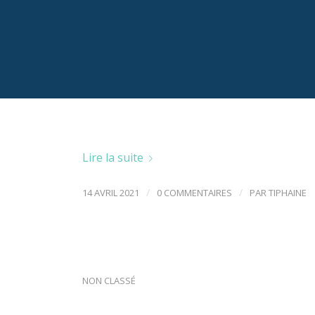
NON CLASSÉ
Lire la suite
/
/
14 AVRIL 2021
0 COMMENTAIRES
PAR
TIPHAINE
BONJOUR TOUT LE 
NON CLASSÉ