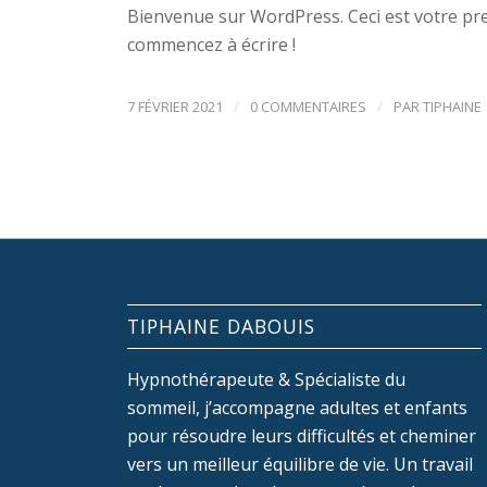
Bienvenue sur WordPress. Ceci est votre prem
commencez à écrire !
/
/
7 FÉVRIER 2021
0 COMMENTAIRES
PAR
TIPHAINE
TIPHAINE DABOUIS
Hypnothérapeute & Spécialiste du
sommeil, j’accompagne adultes et enfants
pour résoudre leurs difficultés et cheminer
vers un meilleur équilibre de vie. Un travail